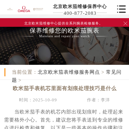
北京欧米茄维修保养中心
400-877-2083
北京欧米茄维修中心
提供全系列腕表检修服务。

保养维修您的欧米茄腕表
Maintain and repair your watch
当前位置：
北京欧米茄表维修服务网点
>
常见问
题
>
欧米茄手表机芯里面有划痕处理技巧是什么
时间：2025-10-09
作者：李洋
当欧米茄手表的机芯内部出现划痕时，处理起来
需要格外小心。首先，建议您将手表送到专业的维修
点进行检查和修复。以下是一些基本的操作步骤和注