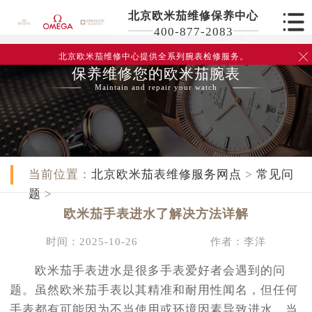
北京欧米茄维修保养中心
400-877-2083
北京欧米茄维修中心
提供全系列腕表检修服务。

保养维修您的欧米茄腕表
Maintain and repair your watch
当前位置：
北京欧米茄表维修服务网点
>
常见问
题
>
欧米茄手表进水了解决方法详解
时间：2025-10-26
作者：李洋
欧米茄手表进水是很多手表爱好者会遇到的问
题。虽然欧米茄手表以其精准和耐用性闻名，但任何
手表都有可能因为不当使用或环境因素导致进水。当