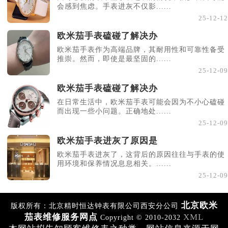
会感到焦虑。手表进灰不仅影......
25-12-12
欧米茄手表磕碰了解决办
欧米茄手表作为高端品牌，其耐用性和可靠性备受
推崇。然而，即使是最坚固的......
25-12-09
欧米茄手表磕碰了解决办
在日常生活中，欧米茄手表可能会因为不小心磕碰
而出现一些小问题。正确地处......
25-12-09
欧米茄手表进灰了原因是
欧米茄手表进灰了，这背后的原因往往与手表的使
用环境和保养情况息息相关。......
25-12-09
北京欧米
版权所有：北京精时恒达钟表有限公司西安分公司
茄表维修服务网点
XML
Copyright © 2010-2032